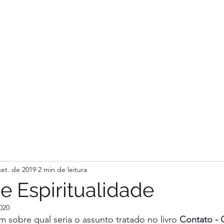
LIVRO CONTATO
Início
Loja
Galeria
Blog
set. de 2019
2 min de leitura
e Espiritualidade
020
sobre qual seria o assunto tratado no livro 
Contato - 