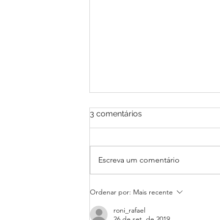
3 comentários
Escreva um comentário
Um 2022 Com Mais
Ordenar por:
Mais recente
Consciência
roni_rafael
26 de set. de 2019