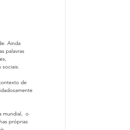
de. Ainda 
s palavras 
es, 
 sociais.
contexto de 
cuidadosamente 
 mundial,  o 
has próprias 
is 