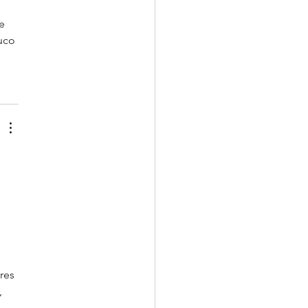
e 
uco 
res 
 