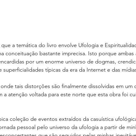
que a temática do livro envolve Ufologia e Espiritualida
ma conceituação bastante imprecisa. Isto porque ambas a
 encardidas por um enorme universo de dogmas, crendic
 superficialidades típicas da era da Internet e das mídias
onde tais distorções são finalmente dissolvidas em um 
m a atenção voltada para este norte que esta obra foi 
ica coleção de eventos extraídos da casuística ufológica
jornada pessoal pelo universo da ufologia a partir de min
desconcertantes que são seguidos pelas minhas inevitáve