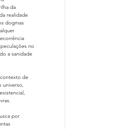
ilha da 
da realidade 
dos dogmas 
alquer 
decorrência 
especulações no 
do a sanidade 
 contexto de 
 universo, 
xistencial, 
vras.
usca por 
untas 