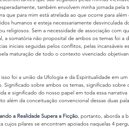
inesperadamente, também envolvem minha jornada pela tr
avra que para mim está atrelada ao que ocorre para além 
tidos humanos e esteja necessariamente desvinculada 
 ou religiosos. Sem a necessidade de associação com qu
al, a somatória não proposital de ambos os temas foi a 
ias iniciais seguidas pelos conflitos, pelas incansáveis 
ela maturação de todo o contexto vivenciado objetivan
 isso foi a união da Ufologia e da Espiritualidade em um
o. Significado sobre ambos os temas, significado sobre o
ida e significado do nosso papel em toda essa narrativa e
to além da conceituação convencional dessas duas pala
ando a Realidade Supera a Ficção
,
portanto, aborda a b
ta cujos pilares se encontram apoiados naquelas 4 perg