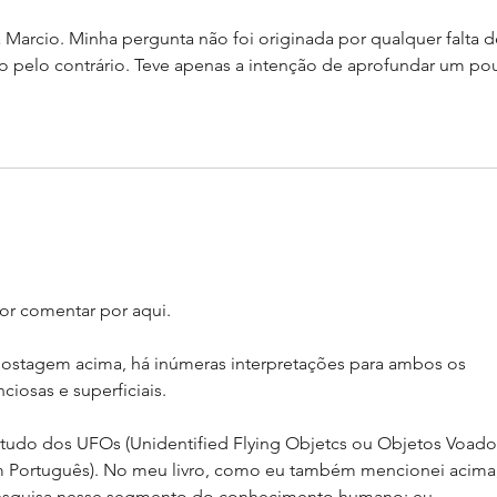
Marcio. Minha pergunta não foi originada por qualquer falta d
o pelo contrário. Teve apenas a intenção de aprofundar um po
or comentar por aqui.
ostagem acima, há inúmeras interpretações para ambos os 
iosas e superficiais. 
estudo dos UFOs (Unidentified Flying Objetcs ou Objetos Voado
em Português). No meu livro, como eu também mencionei acima,
esquisa nesse segmento do conhecimento humano; eu 